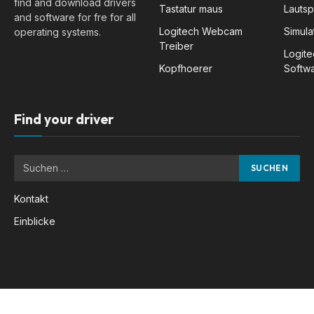
find and download drivers
Tastatur maus
Lauts
and software for fre for all
Logitech Webcam
Simula
operating systems.
Treiber
Logit
Kopfhoerer
Softw
Find your driver
Kontakt
Einblicke