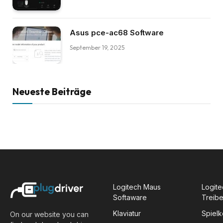
Asus pce-ac68 Software
September 19, 2025
Neueste Beiträge
Logitech Maus
Logite
Softaware
Treibe
Klaviatur
Spiel
On our website you can