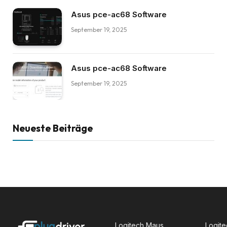
Asus pce-ac68 Software
September 19, 2025
Asus pce-ac68 Software
September 19, 2025
Neueste Beiträge
Logitech Maus
Logite