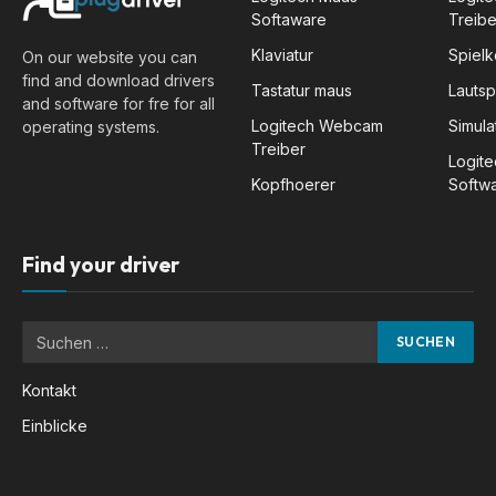
Softaware
Treibe
Klaviatur
Spiel
On our website you can
find and download drivers
Tastatur maus
Lauts
and software for fre for all
Logitech Webcam
Simula
operating systems.
Treiber
Logit
Kopfhoerer
Softw
Find your driver
Kontakt
Einblicke