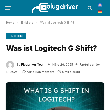
Home
»
Einblicke
»
Was ist Logitech G Shift?
EINBLICKE
Was ist Logitech G Shift?
By
Plugdriver Team
März 26, 2025
Updated:
Juni
17, 2025
Keine Kommentare
6 Mins Read