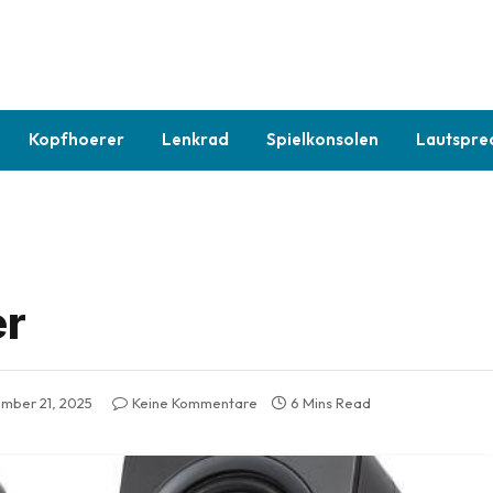
Kopfhoerer
Lenkrad
Spielkonsolen
Lautspre
er
mber 21, 2025
Keine Kommentare
6 Mins Read