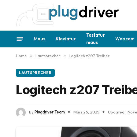
Tastatur
Maus
Klaviatur
Webcam
maus
Home
»
Lautsprecher
»
Logitech z207 Treiber
LAUTSPRECHER
Logitech z207 Treib
By
Plugdriver Team
März 26, 2025
Updated:
Nove