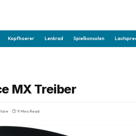
Kopfhoerer
Lenkrad
Spielkonsolen
Lautspre
ce MX Treiber
tare
9 Mins Read