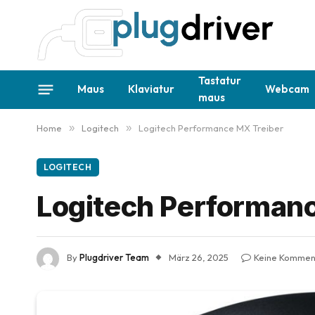
Tastatur
Maus
Klaviatur
Webcam
maus
Home
»
Logitech
»
Logitech Performance MX Treiber
LOGITECH
Logitech Performan
By
Plugdriver Team
März 26, 2025
Keine Kommen