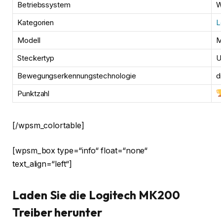
Betriebssystem
W
Kategorien
L
Modell
M
Steckertyp
U
Bewegungserkennungstechnologie
d
Punktzahl
[/wpsm_colortable]
[wpsm_box type=“info“ float=“none“
text_align=“left“]
Laden Sie die Logitech MK200
Treiber herunter