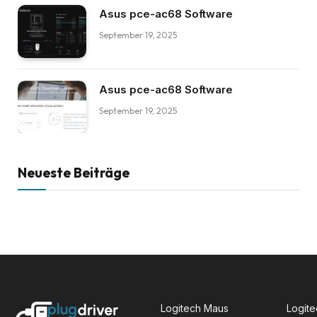
Asus pce-ac68 Software
September 19, 2025
Asus pce-ac68 Software
September 19, 2025
Neueste Beiträge
Logitech Maus
Logite