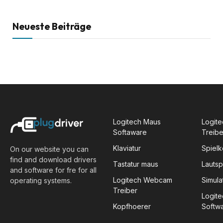
Neueste Beiträge
Logitech Maus
Logite
Softaware
Treibe
Klaviatur
Spiel
On our website you can
find and download drivers
Tastatur maus
Lauts
and software for fre for all
Logitech Webcam
Simula
operating systems.
Treiber
Logit
Kopfhoerer
Softw