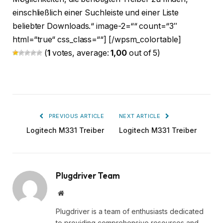
einschließlich einer Suchleiste und einer Liste
beliebter Downloads.“ image-2=““ count=“3″
html=“true“ css_class=““] [/wpsm_colortable]
(
1
votes, average:
1,00
out of 5)
PREVIOUS ARTICLE
NEXT ARTICLE
Logitech M331 Treiber
Logitech M331 Treiber
Plugdriver Team
Website
Plugdriver is a team of enthusiasts dedicated
to providing comprehensive resources and