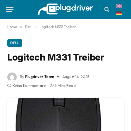
Home
»
Dell
»
Logitech M331 Treiber
DELL
Logitech M331 Treiber
By
Plugdriver Team
August 14, 2025
Keine Kommentare
5 Mins Read