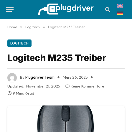
Home
»
Logitech
»
Logitech M235 Treiber
LOGITECH
Logitech M235 Treiber
By
Plugdriver Team
März 26, 2025
Updated:
November 21, 2025
Keine Kommentare
9 Mins Read