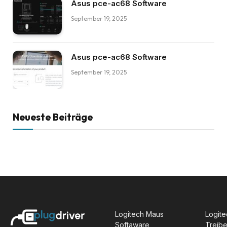
Asus pce-ac68 Software
September 19, 2025
Asus pce-ac68 Software
September 19, 2025
Neueste Beiträge
Logitech Maus
Logite
Softaware
Treibe