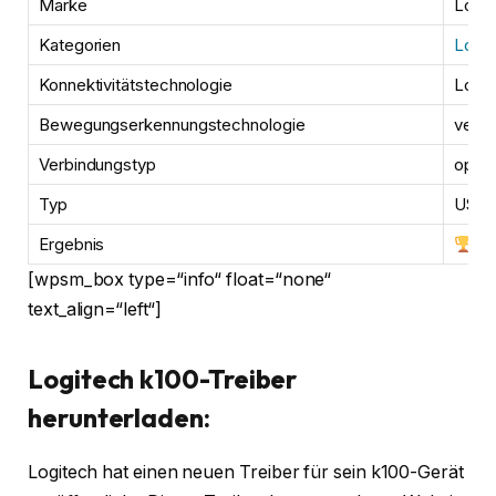
Marke
Logit
Kategorien
Logit
Konnektivitätstechnologie
Logit
Bewegungserkennungstechnologie
verdr
Verbindungstyp
optis
Typ
USB, 
Ergebnis
[wpsm_box type=“info“ float=“none“
text_align=“left“]
Logitech k100-Treiber
herunterladen:
Logitech hat einen neuen Treiber für sein k100-Gerät