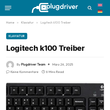
Home
»
Klaviatur
»
Logitech k100 Treiber
KLAVIATUR
Logitech k100 Treiber
By
Plugdriver Team
März 26, 2025
Keine Kommentare
6 Mins Read