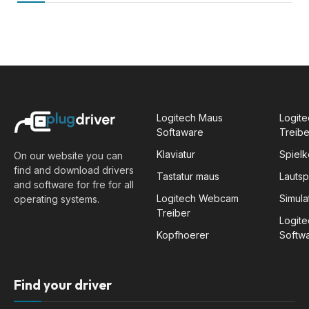
Logitech Maus
Logite
Softaware
Treibe
Klaviatur
Spiel
On our website you can
find and download drivers
Tastatur maus
Lauts
and software for fre for all
Logitech Webcam
Simula
operating systems.
Treiber
Logit
Kopfhoerer
Softw
Find your driver