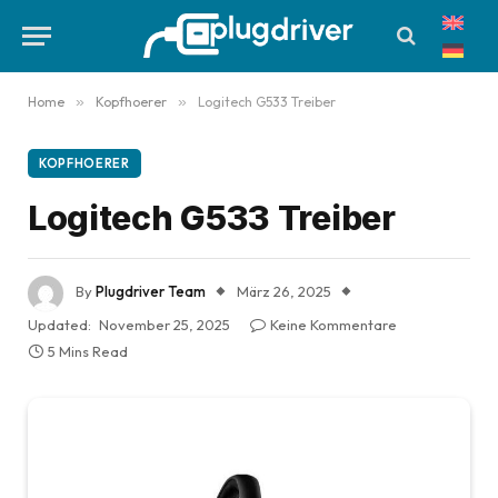
Home
»
Kopfhoerer
»
Logitech G533 Treiber
KOPFHOERER
Logitech G533 Treiber
By
Plugdriver Team
März 26, 2025
Updated:
November 25, 2025
Keine Kommentare
5 Mins Read