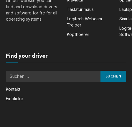
On our website you can
find and download drivers
Tastatur maus
Lauts
and software for fre for all
Logitech Webcam
Simula
operating systems.
Treiber
Logit
Kopfhoerer
Softw
Find your driver
Kontakt
Einblicke