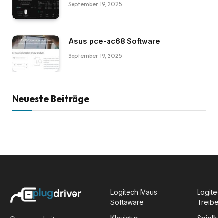
September 19, 2025
Asus pce-ac68 Software
September 19, 2025
Neueste Beiträge
Logitech Maus
Logite
Softaware
Treibe
Klaviatur
Spiel