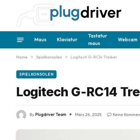
Tastatur
Maus
Klaviatur
Webcam
maus
Home
»
Spielkonsolen
»
Logitech G-RC14 Treiber
SPIELKONSOLEN
Logitech G-RC14 Tre
By
Plugdriver Team
März 26, 2025
Keine Kommen