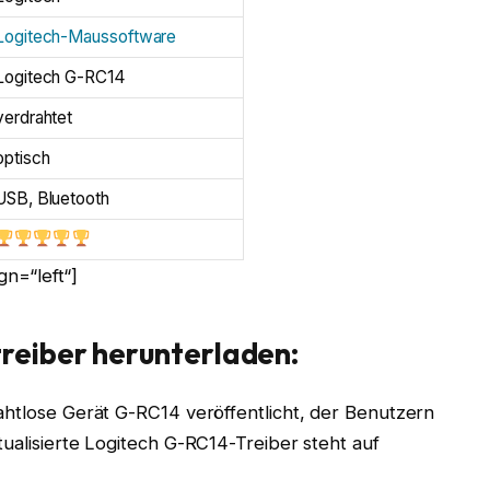
Logitech-Maussoftware
Logitech G-RC14
verdrahtet
optisch
USB, Bluetooth
n=“left“]
reiber herunterladen:
ahtlose Gerät G-RC14 veröffentlicht, der Benutzern
ualisierte Logitech G-RC14-Treiber steht auf