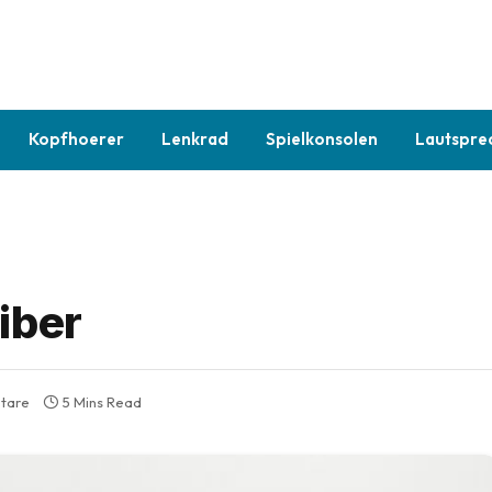
Kopfhoerer
Lenkrad
Spielkonsolen
Lautspre
iber
tare
5 Mins Read