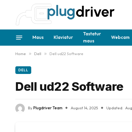
Tastatur
Maus
Klaviatur
Webcam
maus
Home
»
Dell
»
Dell ud22 Software
DELL
Dell ud22 Software
By
Plugdriver Team
August 14, 2025
Updated:
Aug