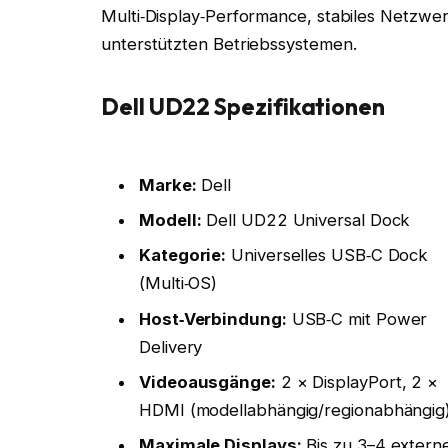
Multi‑Display‑Performance, stabiles Netzwer
unterstützten Betriebssystemen.
Dell UD22 Spezifikationen
Marke:
Dell
Modell:
Dell UD22 Universal Dock
Kategorie:
Universelles USB‑C Dock
(Multi‑OS)
Host‑Verbindung:
USB‑C mit Power
Delivery
Videoausgänge:
2 × DisplayPort, 2 ×
HDMI (modellabhängig/regionabhängig
Maximale Displays:
Bis zu 3–4 extern