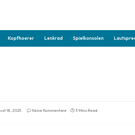
Kopfhoerer
Lenkrad
Spielkonsolen
Lautspre
ust 18, 2025
Keine Kommentare
3 Mins Read