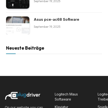
September 19, 2025
Asus pce-ac68 Software
September 19, 2025
Neueste Beiträge
Logitech Maus
Logite
Softaware
Treibe
Klaviatur
Spiel
On our website you can