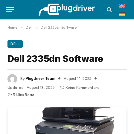
Home
»
Dell
»
Dell 2335dn Software
DELL
Dell 2335dn Software
By
Plugdriver Team
August 14, 2025
Updated:
August 18, 2025
Keine Kommentare
3 Mins Read