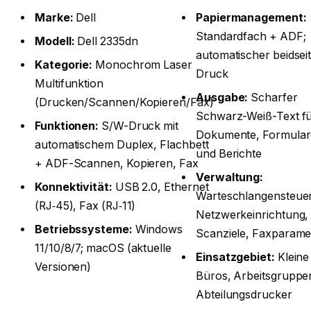
Marke:
Dell
Papiermanagement:
Standardfach + ADF;
Modell:
Dell 2335dn
automatischer beidseit
Kategorie:
Monochrom Laser
Druck
Multifunktion
Ausgabe:
Scharfer
(Drucken/Scannen/Kopieren/Fax)
Schwarz-Weiß-Text f
Funktionen:
S/W-Druck mit
Dokumente, Formular
automatischem Duplex, Flachbett
und Berichte
+ ADF-Scannen, Kopieren, Fax
Verwaltung:
Konnektivität:
USB 2.0, Ethernet
Warteschlangensteue
(RJ‑45), Fax (RJ‑11)
Netzwerkeinrichtung,
Betriebssysteme:
Windows
Scanziele, Faxparame
11/10/8/7; macOS (aktuelle
Einsatzgebiet:
Kleine
Versionen)
Büros, Arbeitsgruppe
Abteilungsdrucker