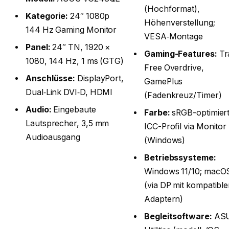
(Hochformat),
Kategorie:
24″ 1080p
Höhenverstellung;
144 Hz Gaming Monitor
VESA‑Montage
Panel:
24″ TN, 1920 ×
Gaming-Features:
Tr
1080, 144 Hz, 1 ms (GTG)
Free Overdrive,
Anschlüsse:
DisplayPort,
GamePlus
Dual‑Link DVI‑D, HDMI
(Fadenkreuz/Timer)
Audio:
Eingebaute
Farbe:
sRGB-optimiert
Lautsprecher, 3,5 mm
ICC-Profil via Monitor
Audioausgang
(Windows)
Betriebssysteme:
Windows 11/10; macO
(via DP mit kompatibl
Adaptern)
Begleitsoftware:
AS