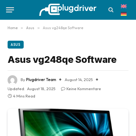
Home
»
Asus
»
Asus vg248qe Software
ASUS
Asus vg248qe Software
By
Plugdriver Team
August 14, 2025
Updated:
August 18, 2025
Keine Kommentare
4 Mins Read