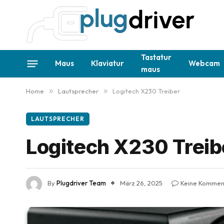
Tastatur
Maus
Klaviatur
Webcam
maus
Home
»
Lautsprecher
»
Logitech X230 Treiber
LAUTSPRECHER
Logitech X230 Treib
By
Plugdriver Team
März 26, 2025
Keine Kommen