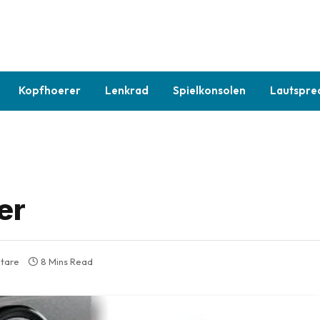
Kopfhoerer
Lenkrad
Spielkonsolen
Lautspre
er
tare
8 Mins Read