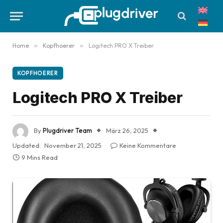
Home
»
Kopfhoerer
»
Logitech PRO X Treiber
KOPFHOERER
Logitech PRO X Treiber
By
Plugdriver Team
März 26, 2025
Updated:
November 21, 2025
Keine Kommentare
9 Mins Read