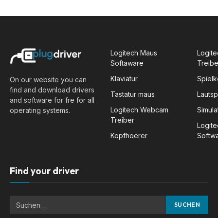
Logitech Maus
Logite
Softaware
Treibe
Klaviatur
Spiel
On our website you can
find and download drivers
Tastatur maus
Lauts
and software for fre for all
Logitech Webcam
Simula
operating systems.
Treiber
Logit
Kopfhoerer
Softw
Find your driver