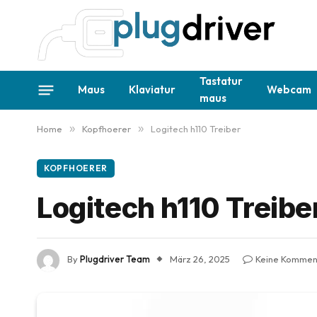
Tastatur
Maus
Klaviatur
Webcam
maus
Home
»
Kopfhoerer
»
Logitech h110 Treiber
KOPFHOERER
Logitech h110 Treibe
By
Plugdriver Team
März 26, 2025
Keine Kommen