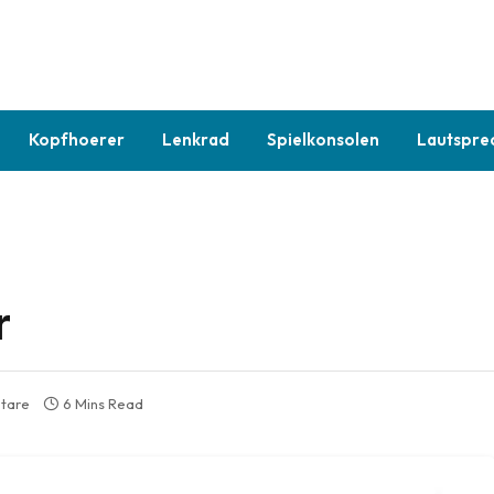
Kopfhoerer
Lenkrad
Spielkonsolen
Lautspre
r
tare
6 Mins Read